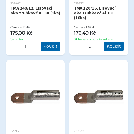
229947
229937
TMA 240/12, Lisovací
TMA 120/16, Lisovací
oko trubkové Al-Cu (1ks)
oko trubkové Al-Cu
(10ks)
Cena s DPH
Cena s DPH
175,00 Kč
176,49 Kč
Skladem
Skladem u dodavatele
Koupit
Koupit
229938
229939