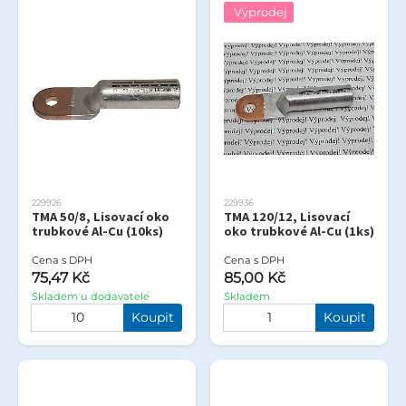
Výprodej
229926
229936
TMA 50/8, Lisovací oko
TMA 120/12, Lisovací
trubkové Al-Cu (10ks)
oko trubkové Al-Cu (1ks)
Cena s DPH
Cena s DPH
75,47 Kč
85,00 Kč
Skladem u dodavatele
Skladem
Koupit
Koupit