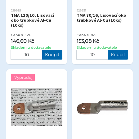
229935
229931
TMA 120/10, Lisovací
TMA 70/16, Lisovací oko
oko trubkové Al-Cu
trubkové Al-Cu (10ks)
(10ks)
Cena s DPH
Cena s DPH
146,60 Kč
153,08 Kč
Skladem u dodavatele
Skladem u dodavatele
Koupit
Koupit
Výprodej