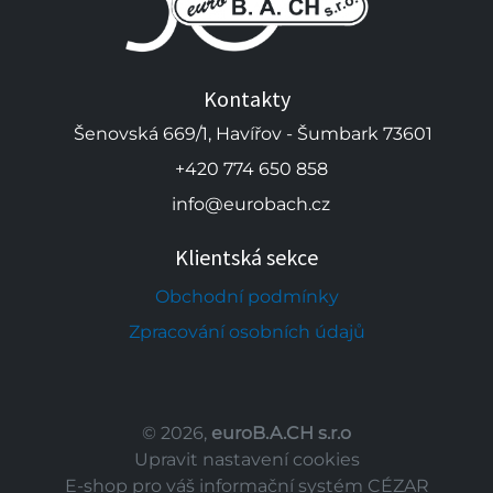
Kontakty
Šenovská 669/1, Havířov - Šumbark 73601
+420 774 650 858
info@eurobach.cz
Klientská sekce
Obchodní podmínky
Zpracování osobních údajů
© 2026,
euroB.A.CH s.r.o
Upravit nastavení cookies
E-shop pro váš informační systém CÉZAR