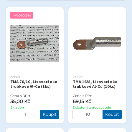
Výprodej
229929
229920
TMA 70/10, Lisovací oko
TMA 16/8, Lisovací oko
trubkové Al-Cu (1ks)
trubkové Al-Cu (10ks)
Cena s DPH
Cena s DPH
35,00 Kč
69,15 Kč
Skladem
Skladem u dodavatele
Koupit
Koupit