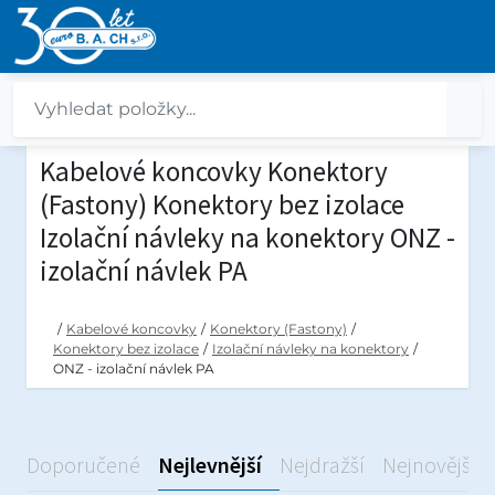
Kabelové koncovky Konektory
(Fastony) Konektory bez izolace
Izolační návleky na konektory ONZ -
izolační návlek PA
/
Kabelové koncovky
/
Konektory (Fastony)
/
Konektory bez izolace
/
Izolační návleky na konektory
/
ONZ - izolační návlek PA
Doporučené
Nejlevnější
Nejdražší
Nejnovější