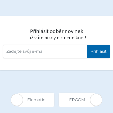
Přihlásit odběr novinek
...už vám nikdy nic neunikne!!!
Příhlásit
CS-
G
Elematic
ERGOM
He