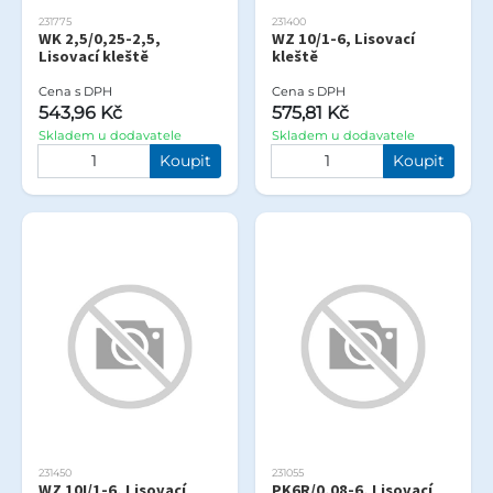
231775
231400
WK 2,5/0,25-2,5,
WZ 10/1-6, Lisovací
Lisovací kleště
kleště
Cena s DPH
Cena s DPH
543,96 Kč
575,81 Kč
Skladem u dodavatele
Skladem u dodavatele
Koupit
Koupit
231450
231055
WZ 10I/1-6, Lisovací
PK6R/0,08-6, Lisovací