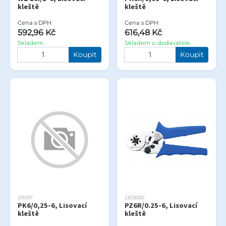
kleště
kleště
Cena s DPH
Cena s DPH
592,96 Kč
616,48 Kč
Skladem
Skladem u dodavatele
Koupit
Koupit
231057
2303000
PK6/0,25-6, Lisovací
PZ6R/0.25-6, Lisovací
kleště
kleště