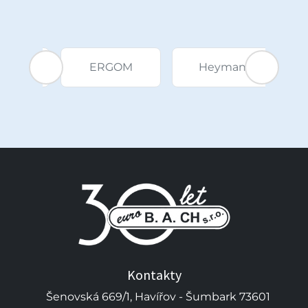
M
Heyman
KALIA paper
Kontakty
Šenovská 669/1, Havířov - Šumbark 73601