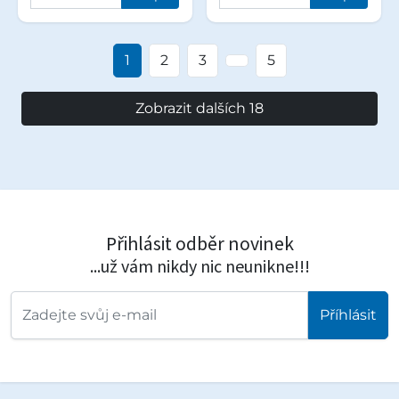
1
2
3
5
Zobrazit dalších 18
Přihlásit odběr novinek
...už vám nikdy nic neunikne!!!
Příhlásit