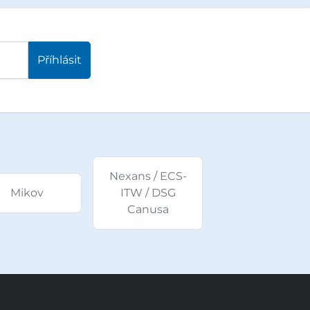
Příhlásit
Nexans / ECS-
Mikov
ITW / DSG
Canusa