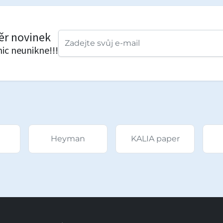
běr novinek
nic neunikne!!!
Heyman
KALIA paper