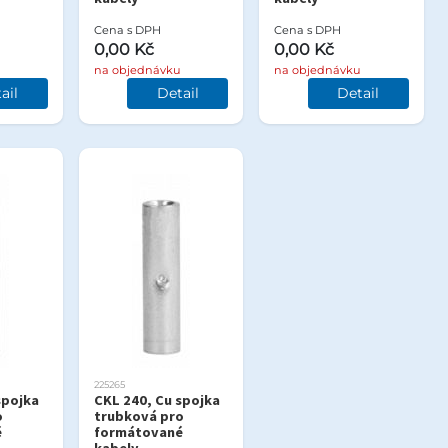
Cena s DPH
Cena s DPH
0,00 Kč
0,00 Kč
na objednávku
na objednávku
ail
Detail
Detail
225265
spojka
CKL 240, Cu spojka
o
trubková pro
é
formátované