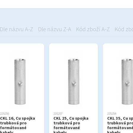
Dle názvu A-Z
Dle názvu Z-A
Kód zboží A-Z
Kód zbo
225256
225257
225258
CKL 16, Cu spojka
CKL 25, Cu spojka
CKL 35, Cu s
trubková pro
trubková pro
trubková pr
formátované
formátované
formátovan
kabely
kabely
kabely