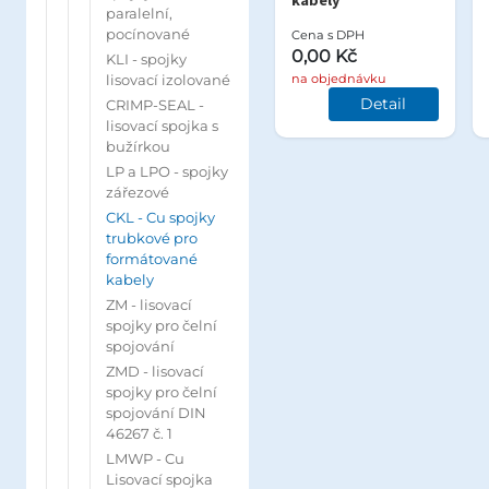
kabely
paralelní,
pocínované
Cena s DPH
0,00 Kč
KLI - spojky
lisovací izolované
na objednávku
Detail
CRIMP-SEAL -
lisovací spojka s
bužírkou
LP a LPO - spojky
zářezové
CKL - Cu spojky
trubkové pro
formátované
kabely
ZM - lisovací
spojky pro čelní
spojování
ZMD - lisovací
spojky pro čelní
spojování DIN
46267 č. 1
LMWP - Cu
Lisovací spojka