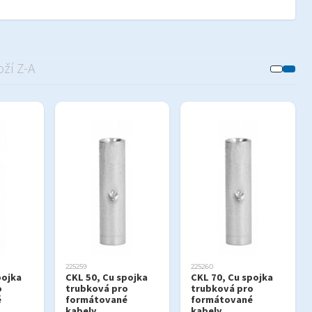
ží Z-A
225259
225260
pojka
CKL 50, Cu spojka
CKL 70, Cu spojka
o
trubková pro
trubková pro
é
formátované
formátované
kabely
kabely