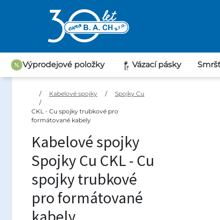
Výprodejové položky
Vázací pásky
Smršť
Průchodky
/
Kabelové spojky
/
Spojky Cu
/
CKL - Cu spojky trubkové pro
formátované kabely
Kabelové spojky
Spojky Cu CKL - Cu
spojky trubkové
pro formátované
kabely