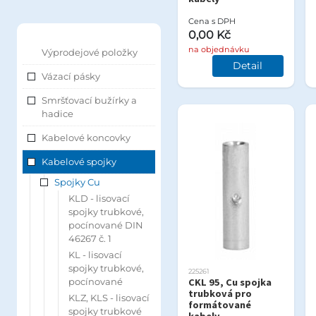
Cena s DPH
0,00 Kč
na objednávku
Výprodejové položky
Detail
Vázací pásky
Smršťovací bužírky a
hadice
Kabelové koncovky
Kabelové spojky
Spojky Cu
KLD - lisovací
spojky trubkové,
pocínované DIN
46267 č. 1
KL - lisovací
spojky trubkové,
225261
pocínované
CKL 95, Cu spojka
trubková pro
KLZ, KLS - lisovací
formátované
spojky trubkové