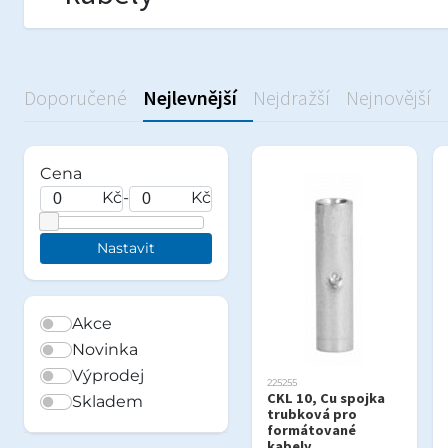
Doporučené
Nejlevnější
Nejdražší
Nejnovější
Cena
Kč
-
Kč
Akce
Novinka
Výprodej
225255
CKL 10, Cu spojka
Skladem
trubková pro
formátované
kabely