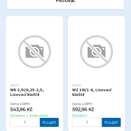
Filtrovat
231607
231450
WK 2,5I/0,25-2,5,
WZ 10I/1-6, Lisovací
Lisovací kleště
kleště
Cena s DPH
Cena s DPH
543,96 Kč
592,96 Kč
Skladem u dodavatele
Skladem
Koupit
Koupit