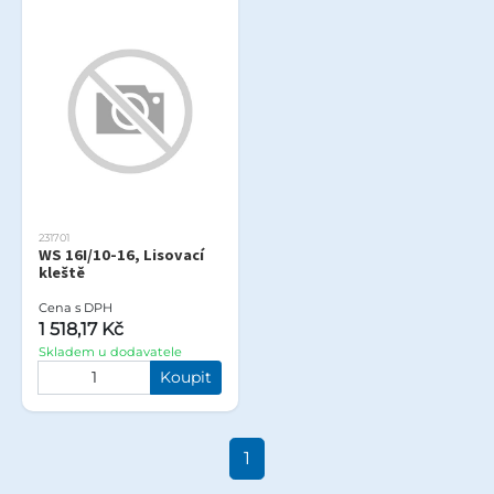
231701
WS 16I/10-16, Lisovací
kleště
Cena s DPH
1 518,17 Kč
Skladem u dodavatele
Koupit
1