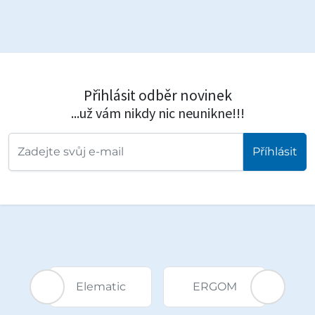
Přihlásit odběr novinek
...už vám nikdy nic neunikne!!!
Příhlásit
 ECS-
DSG
Elematic
ERGOM
H
sa