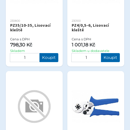
230800
230100
PZ35/10-35, Lisovací
PZ4/0,5-6, Lisovací
kleště
kleště
Cena s DPH
Cena s DPH
798,30 Kč
1 001,18 Kč
Skladem
Skladem u dodavatele
Koupit
Koupit