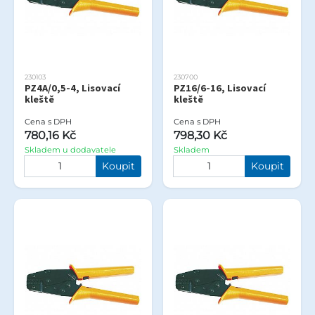
230103
230700
PZ4A/0,5-4, Lisovací
PZ16/6-16, Lisovací
kleště
kleště
Cena s DPH
Cena s DPH
780,16 Kč
798,30 Kč
Skladem u dodavatele
Skladem
Koupit
Koupit