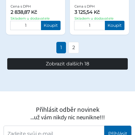
Cena s DPH
Cena s DPH
2 838,87 Kč
3 125,54 Kč
Skladem u dodavatele
Skladem u dodavatele
Koupit
Koupit
1
2
Zobrazit dalších 18
Přihlásit odběr novinek
...už vám nikdy nic neunikne!!!
Příhlásit