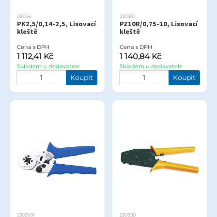
231054
230350
PK2,5/0,14-2,5, Lisovací
PZ10R/0,75-10, Lisovací
kleště
kleště
Cena s DPH
Cena s DPH
1 112,41 Kč
1 140,84 Kč
Skladem u dodavatele
Skladem u dodavatele
Koupit
Koupit
2303001
230850