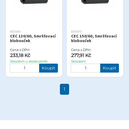
8212460
8214570
CEC 130/60, Smršťovací
CEC 150/60, Smršťovací
klobouček
klobouček
Cena s DPH
Cena s DPH
233,18 Kč
277,91 Kč
Skladem u dodavatele
Skladem
Koupit
Koupit
1