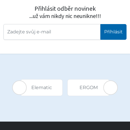
Přihlásit odběr novinek
...už vám nikdy nic neunikne!!!
Příhlásit
 ECS-
DSG
Elematic
ERGOM
H
sa