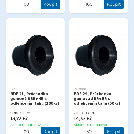
Koupit
Koupit
B1330BK
B1340BK
BDE 21, Průchodka
BDE 29, Průchodka
gumová SBR+NR s
gumová SBR+NR s
odlehčením tahu (100ks)
odlehčením tahu (50ks)
Cena s DPH
Cena s DPH
13,72 Kč
14,37 Kč
Skladem u dodavatele
Skladem u dodavatele
Koupit
Koupit