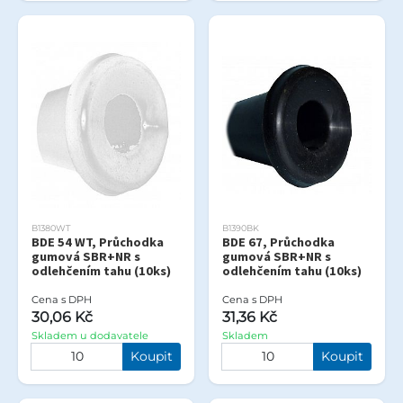
B1380WT
B1390BK
BDE 54 WT, Průchodka
BDE 67, Průchodka
gumová SBR+NR s
gumová SBR+NR s
odlehčením tahu (10ks)
odlehčením tahu (10ks)
Cena s DPH
Cena s DPH
30,06 Kč
31,36 Kč
Skladem u dodavatele
Skladem
Koupit
Koupit