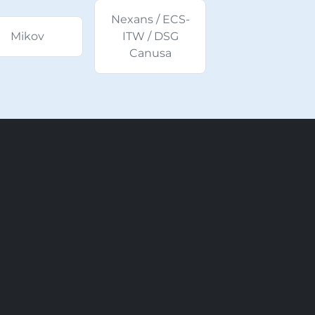
Nexans / ECS-
Mikov
ITW / DSG
Canusa