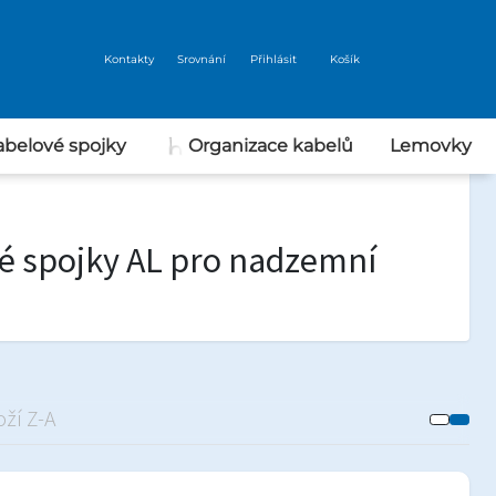
Kontakty
Srovnání
Přihlásit
Košík
abelové spojky
Organizace kabelů
Lemovky
Nářadí
né spojky AL pro nadzemní
ží Z-A