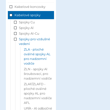
Kabelové koncovky
Kabelové spojky
Spojky Cu
Spojky Al
Spojky Al-Cu
Spojky pro vzdušné
vedení
ZLA - ploché
oválné spojky AL
pro nadzemní
vodiče
ZLN - spojky Al
šroubovací, pro
nadzemní vodiče
ZLAF/ZLAFD -
ploché oválné
spojky AL pro
nadzemní vodiče
AFL
UP/A - Al odbočné