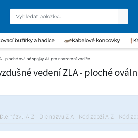
ovací bužírky a hadice
Kabelové koncovky
K
A - ploché oválné spojky AL pro nadzemní vodiče
vzdušné vedení ZLA - ploché ovál
Dle názvu A-Z
Dle názvu Z-A
Kód zboží A-Z
Kód zbo