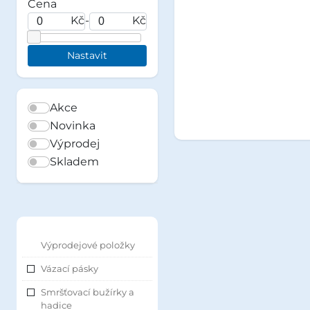
Cena
Kč
-
Kč
Akce
Novinka
Výprodej
Skladem
Výprodejové položky
Vázací pásky
Smršťovací bužírky a
hadice