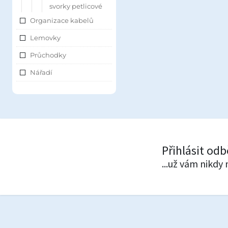
svorky petlicové
Organizace kabelů
Lemovky
Průchodky
Nářadí
Přihlásit od
...už vám nikdy 