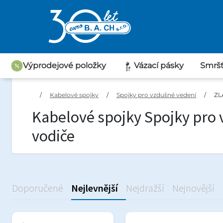
Výprodejové položky
Vázací pásky
Smršť
Průchodky
/
Kabelové spojky
/
Spojky pro vzdušné vedení
/
ZL
Kabelové spojky Spojky pro 
vodiče
Doporučené
Nejlevnější
Nejdražší
Nejnovější