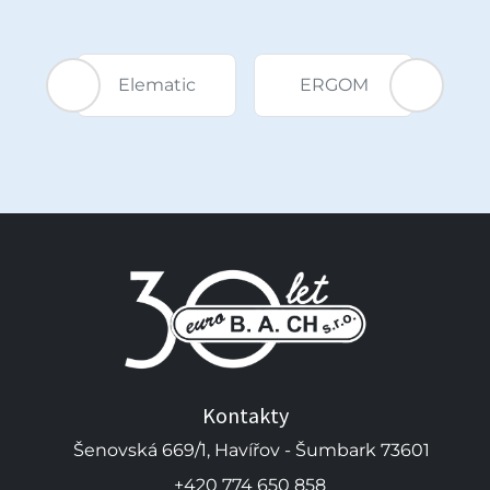
 ECS-
DSG
Elematic
ERGOM
H
sa
Kontakty
Šenovská 669/1, Havířov - Šumbark 73601
+420 774 650 858