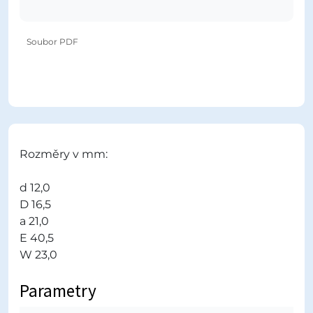
Soubor PDF
Rozměry v mm:
d 12,0
D 16,5
a 21,0
E 40,5
W 23,0
Parametry