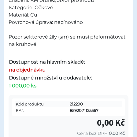
Značení: KM průřez/otvor pro šroub
Kategorie: Očkové
Materiál: Cu
Povrchová úprava: necínováno
Pozor sektorové žíly (sm) se musí přeformátovat
na kruhové
Dostupnost na hlavním skladě:
na objednávku
Dostupné množství u dodavatele:
1 000,00 ks
Kód produktu
212290
EAN
8592071125567
0,00 Kč
Cena bez DPH
0,00 Kč